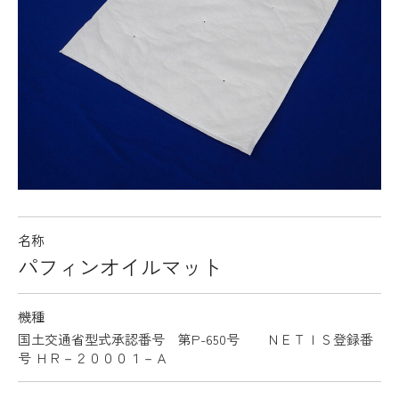
名称
パフィンオイルマット
機種
国土交通省型式承認番号 第P-650号 ＮＥＴＩＳ登録番
号 ＨＲ－２０００１－Ａ