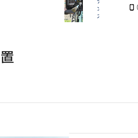
ナ
ン
ス
装置