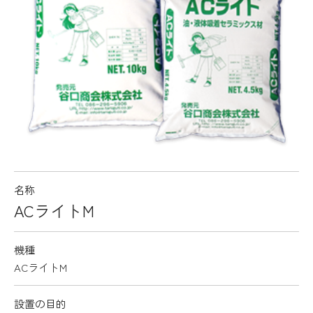
名称
ACライトM
機種
ACライトM
設置の目的